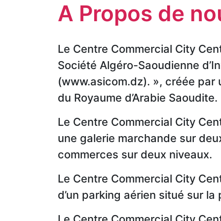
A Propos de no
Mario
CARWASH
Us
Dessuti
Le Centre Commercial City Cente
Polo
Société Algéro-Saoudienne d’In
Assn
SAFAR
(www.asicom.dz). », créée par u
EL
du Royaume d’Arabie Saoudite.
AMIR:
Amira
Le Centre Commercial City Cen
Location
Riaa
une galerie marchande sur deux 
de
commerces sur deux niveaux.
voiture
Le Centre Commercial City Cent
d’un parking aérien situé sur la
Autochrono
Le Centre Commercial City Cent