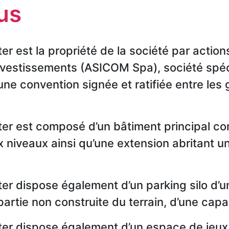
us
r est la propriété de la société par actio
vestissements (ASICOM Spa), société spéci
ne convention signée et ratifiée entre les 
ter est composé d’un bâtiment principal c
niveaux ainsi qu’une extension abritant un
er dispose également d’un parking silo d’u
 partie non construite du terrain, d’une cap
er dispose également d’un espace de jeux e