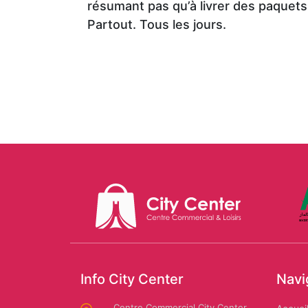
résumant pas qu’à livrer des paquets
Partout. Tous les jours.
Mario
CARWASH
Us
Dessuti
Polo
Assn
SAFAR
EL
AMIR:
Amira
Location
Riaa
de
voiture
Autochrono
Info City Center
Navi
Centre Commercial City Center