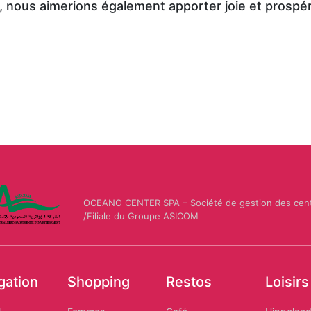
, nous aimerions également apporter joie et prospé
OCEANO CENTER SPA – Société de gestion des cen
/Filiale du Groupe ASICOM
gation
Shopping
Restos
Loisirs