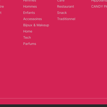
l
Femmes
Café
Hippolan
tre
Hommes
Restaurant
CANDY P
t
Enfants
Snack
Accessoires
Traditionnel
Bijoux & Makeup
Home
Tech
Parfums