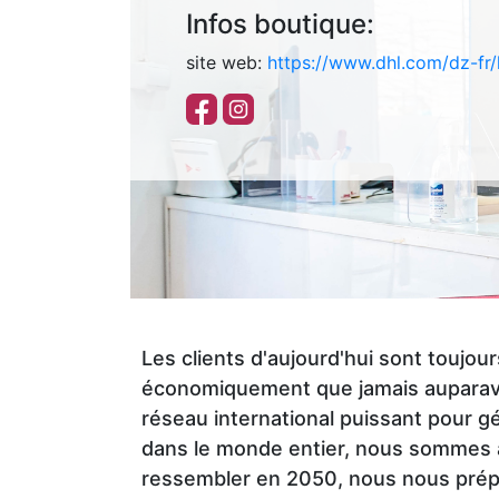
Make
Style
Us
TIME
Luxury
Kingdom
Infos boutique:
Athlete’s
up
Polo
GALLERY
Donuts
site web:
https://www.dhl.com/dz-fr
Foot
Vaquetillas
Assn
MOBILIS
Home
VAPO
Passion
Greyder
LC
Okaidi
CLOPE
Macaron
Parfum
CITY
Waikiki
TOURS
Colin's
AGENCE
TORNADO
Tech
Us
DE
CHIPS
Polo
VOYAGE
Vaquetillas
Les clients d'aujourd'hui sont toujo
Assn
économiquement que jamais auparavant
réseau international puissant pour g
CITY
LC
dans le monde entier, nous sommes à
Jakamen
PHARM
Waikiki
ressembler en 2050, nous nous prépa