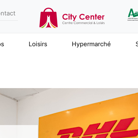
ntact
os
Loisirs
Hypermarché