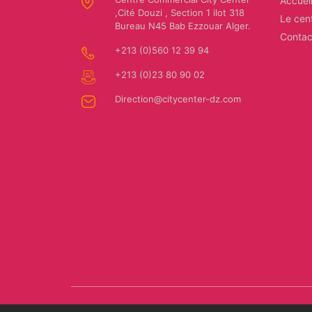
Accuei
,Cité Douzi , Section 1 ilot 318
Le cen
Les
Bureau N45 Bab Ezzouar Alger.
Contac
Relais
+213 (0)560 12 39 94
d'Alger
+213 (0)23 80 90 02
Direction@citycenter-dz.com