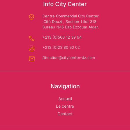
Info City Center
Mario
Centre Commercial City Center
CARWASH
Us
,Cité Douzi , Section 1 ilot 318
Dessuti
Bureau N45 Bab Ezzouar Alger.
Polo
+213 (0)560 12 39 94
Assn
SAFAR
+213 (0)23 80 90 02
EL
Direction@citycenter-dz.com
AMIR:
Amira
Location
Riaa
de
Navigation
voiture
Accueil
Le centre
Contact
Autochrono